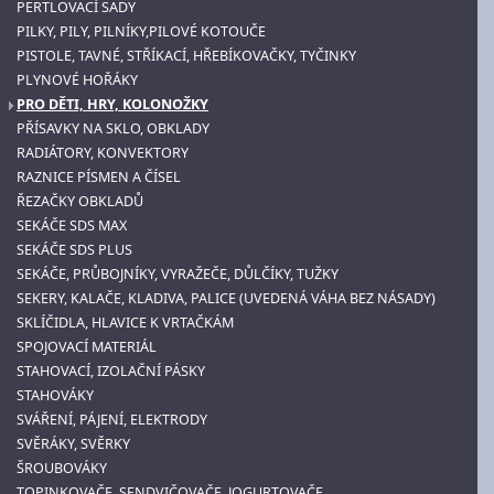
PERTLOVACÍ SADY
PILKY, PILY, PILNÍKY,PILOVÉ KOTOUČE
PISTOLE, TAVNÉ, STŘÍKACÍ, HŘEBÍKOVAČKY, TYČINKY
PLYNOVÉ HOŘÁKY
PRO DĚTI, HRY, KOLONOŽKY
PŘÍSAVKY NA SKLO, OBKLADY
RADIÁTORY, KONVEKTORY
RAZNICE PÍSMEN A ČÍSEL
ŘEZAČKY OBKLADŮ
SEKÁČE SDS MAX
SEKÁČE SDS PLUS
SEKÁČE, PRŮBOJNÍKY, VYRAŽEČE, DŮLČÍKY, TUŽKY
SEKERY, KALAČE, KLADIVA, PALICE (UVEDENÁ VÁHA BEZ NÁSADY)
SKLÍČIDLA, HLAVICE K VRTAČKÁM
SPOJOVACÍ MATERIÁL
STAHOVACÍ, IZOLAČNÍ PÁSKY
STAHOVÁKY
SVÁŘENÍ, PÁJENÍ, ELEKTRODY
SVĚRÁKY, SVĚRKY
ŠROUBOVÁKY
TOPINKOVAČE, SENDVIČOVAČE, JOGURTOVAČE