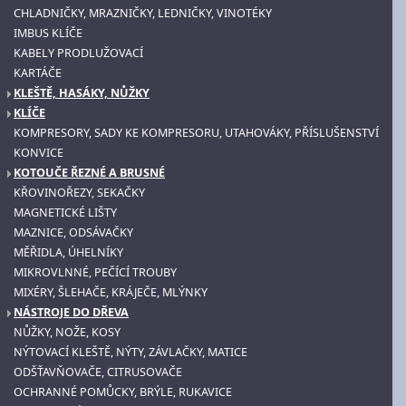
CHLADNIČKY, MRAZNIČKY, LEDNIČKY, VINOTÉKY
IMBUS KLÍČE
KABELY PRODLUŽOVACÍ
KARTÁČE
KLEŠTĚ, HASÁKY, NŮŽKY
KLÍČE
KOMPRESORY, SADY KE KOMPRESORU, UTAHOVÁKY, PŘÍSLUŠENSTVÍ
KONVICE
KOTOUČE ŘEZNÉ A BRUSNÉ
KŘOVINOŘEZY, SEKAČKY
MAGNETICKÉ LIŠTY
MAZNICE, ODSÁVAČKY
MĚŘIDLA, ÚHELNÍKY
MIKROVLNNÉ, PEČÍCÍ TROUBY
MIXÉRY, ŠLEHAČE, KRÁJEČE, MLÝNKY
NÁSTROJE DO DŘEVA
NŮŽKY, NOŽE, KOSY
NÝTOVACÍ KLEŠTĚ, NÝTY, ZÁVLAČKY, MATICE
ODŠŤAVŇOVAČE, CITRUSOVAČE
OCHRANNÉ POMŮCKY, BRÝLE, RUKAVICE