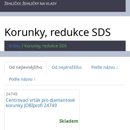
ŽEHLIČKY, ŽEHLIČKY NA VLASY
Korunky, redukce SDS
Vrtáky
/
Korunky, redukce SDS
Od nejlevnějšího
Od nejdražšího
Podle názvu ↓
Podle názvu ↑
24749
Centrovací vrták pro diamantové
korunky JOBIprofi 24749
Skladem