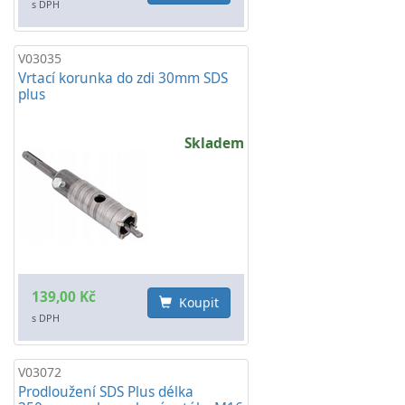
s DPH
V03035
Vrtací korunka do zdi 30mm SDS
plus
Skladem
139,00 Kč
Koupit
s DPH
V03072
Prodloužení SDS Plus délka