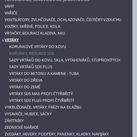
VÁHY
VAŘIČE
VENTILÁTORY, ZVLHČOVAČE, OCHLAZOVAČE, ČISTIČKY VZDUCHU
VOZÍKY, SKŘÍNĚ, POLICE, KOLA
VRTAČKY, BOURACÍ KLADIVA, AKU
VRTÁKY
KORUNKOVÉ VRTÁKY DO KOVU
KORUNKY, REDUKCE SDS
SADY VRTÁKŮ DO KOVU, SKLA, VYTAHOVÁKŮ, STUPŇOVITÝCH
SADY VRTÁKŮ SDS PLUS
VRTÁKY DO BETONU A KAMENE - TUBA
VRTÁKY DO DŘEVA
VRTÁKY DO ZEMĚ
VRTÁKY SDS MAX-PROFI ČTYŘBŘITÝ
VRTÁKY SDS PLUS-PROFI ČTYŘBŘITÝ
VYKRUŽOVAČE, VRTÁKY, FRÉZY NA DLAŽBU
VYSAVAČE, HUBICE, SÁČKY
ZÁVITNÍKY
ZEDNICKÉ NÁŘADÍ
ZVEDÁKY, HEVERY, PODPĚRY, PANENKY, KLADKY, NAVIJÁKY