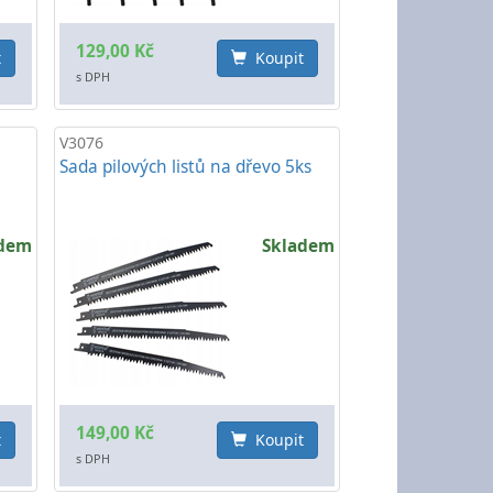
129,00 Kč
t
Koupit
s DPH
V3076
Sada pilových listů na dřevo 5ks
adem
Skladem
149,00 Kč
t
Koupit
s DPH