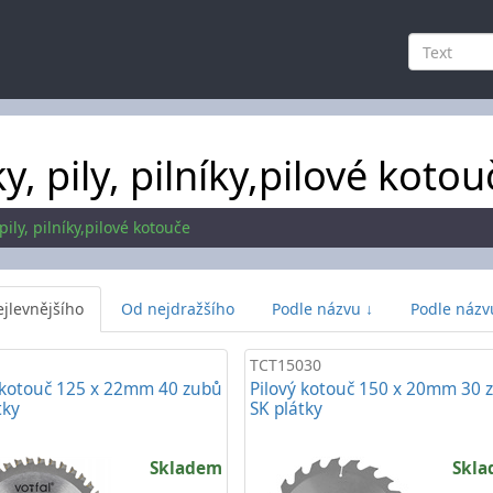
ky, pily, pilníky,pilové kotou
 pily, pilníky,pilové kotouče
jlevnějšího
Od nejdražšího
Podle názvu ↓
Podle názv
TCT15030
 kotouč 125 x 22mm 40 zubů
Pilový kotouč 150 x 20mm 30 
tky
SK plátky
Skladem
Skl