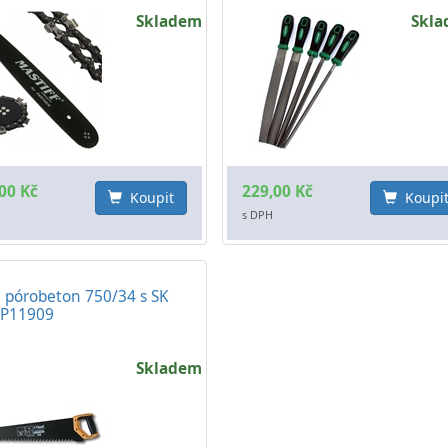
Skladem
Skl
00 Kč
229,00 Kč
Koupit
Koupi
s DPH
a pórobeton 750/34 s SK
 P11909
Skladem