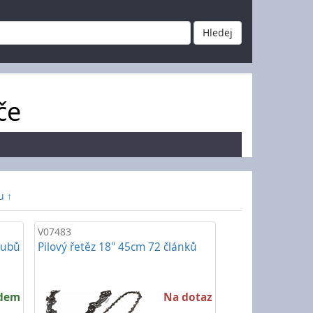
če
u ↑
V07483
zubů
Pilový řetěz 18" 45cm 72 článků
adem
Na dotaz