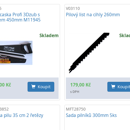
5
V03110
ocaska Profi 3Dzub s
Pilový list na cihly 260mm
nem 450mm M11945
Skladem
Skl
00 Kč
179,00 Kč
Koupit
Koupi
s DPH
3852
MFT28750
na pilu 35 cm 2 řetězy
Sada pilníků 300mm 5ks