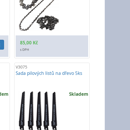
85,00 Kč
t
s DPH
V3075
Sada pilových listů na dřevo 5ks
adem
Skladem