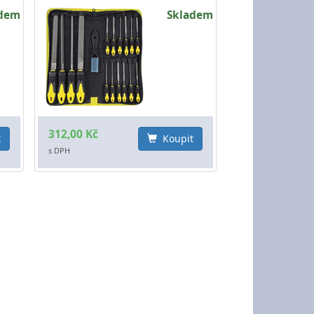
adem
Skladem
312,00 Kč
t
Koupit
s DPH