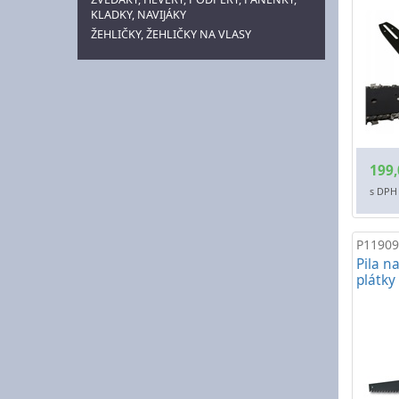
KLADKY, NAVIJÁKY
ŽEHLIČKY, ŽEHLIČKY NA VLASY
199,
s DPH
P11909
Pila n
plátky