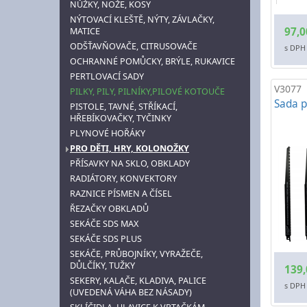
NŮŽKY, NOŽE, KOSY
NÝTOVACÍ KLEŠTĚ, NÝTY, ZÁVLAČKY,
97,0
MATICE
ODŠŤAVŇOVAČE, CITRUSOVAČE
s DPH
OCHRANNÉ POMŮCKY, BRÝLE, RUKAVICE
PERTLOVACÍ SADY
V3077
PILKY, PILY, PILNÍKY,PILOVÉ KOTOUČE
Sada p
PISTOLE, TAVNÉ, STŘÍKACÍ,
HŘEBÍKOVAČKY, TYČINKY
PLYNOVÉ HOŘÁKY
PRO DĚTI, HRY, KOLONOŽKY
PŘÍSAVKY NA SKLO, OBKLADY
RADIÁTORY, KONVEKTORY
RAZNICE PÍSMEN A ČÍSEL
ŘEZAČKY OBKLADŮ
SEKÁČE SDS MAX
SEKÁČE SDS PLUS
SEKÁČE, PRŮBOJNÍKY, VYRAŽEČE,
DŮLČÍKY, TUŽKY
139,
SEKERY, KALAČE, KLADIVA, PALICE
s DPH
(UVEDENÁ VÁHA BEZ NÁSADY)