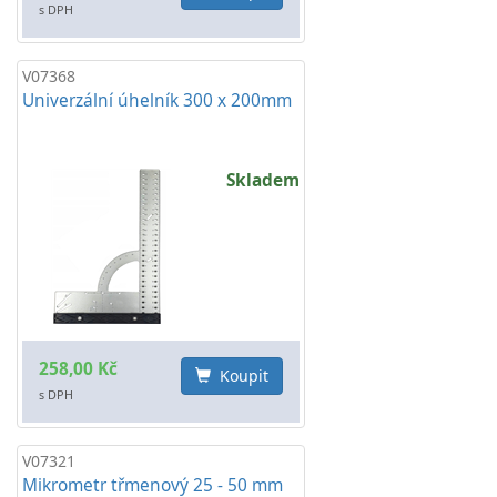
s DPH
V07368
Univerzální úhelník 300 x 200mm
Skladem
258,00 Kč
Koupit
s DPH
V07321
Mikrometr třmenový 25 - 50 mm