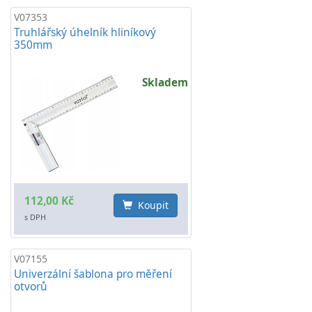
V07353
Truhlářský úhelník hliníkový
350mm
Skladem
112,00 Kč
Koupit
s DPH
V07155
Univerzální šablona pro měření
otvorů