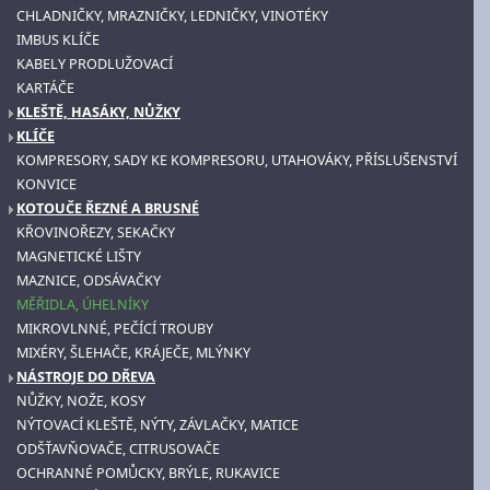
CHLADNIČKY, MRAZNIČKY, LEDNIČKY, VINOTÉKY
IMBUS KLÍČE
KABELY PRODLUŽOVACÍ
KARTÁČE
KLEŠTĚ, HASÁKY, NŮŽKY
KLÍČE
KOMPRESORY, SADY KE KOMPRESORU, UTAHOVÁKY, PŘÍSLUŠENSTVÍ
KONVICE
KOTOUČE ŘEZNÉ A BRUSNÉ
KŘOVINOŘEZY, SEKAČKY
MAGNETICKÉ LIŠTY
MAZNICE, ODSÁVAČKY
MĚŘIDLA, ÚHELNÍKY
MIKROVLNNÉ, PEČÍCÍ TROUBY
MIXÉRY, ŠLEHAČE, KRÁJEČE, MLÝNKY
NÁSTROJE DO DŘEVA
NŮŽKY, NOŽE, KOSY
NÝTOVACÍ KLEŠTĚ, NÝTY, ZÁVLAČKY, MATICE
ODŠŤAVŇOVAČE, CITRUSOVAČE
OCHRANNÉ POMŮCKY, BRÝLE, RUKAVICE