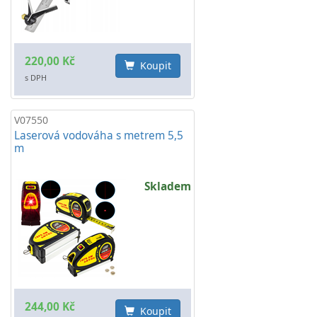
220,00 Kč
Koupit
s DPH
V07550
Laserová vodováha s metrem 5,5
m
Skladem
244,00 Kč
Koupit