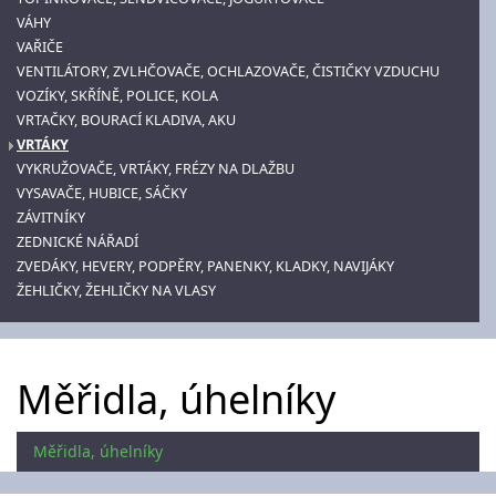
VÁHY
VAŘIČE
VENTILÁTORY, ZVLHČOVAČE, OCHLAZOVAČE, ČISTIČKY VZDUCHU
VOZÍKY, SKŘÍNĚ, POLICE, KOLA
VRTAČKY, BOURACÍ KLADIVA, AKU
VRTÁKY
VYKRUŽOVAČE, VRTÁKY, FRÉZY NA DLAŽBU
VYSAVAČE, HUBICE, SÁČKY
ZÁVITNÍKY
ZEDNICKÉ NÁŘADÍ
ZVEDÁKY, HEVERY, PODPĚRY, PANENKY, KLADKY, NAVIJÁKY
ŽEHLIČKY, ŽEHLIČKY NA VLASY
Měřidla, úhelníky
Měřidla, úhelníky