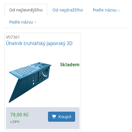
Od nejlevnějšího
Od nejdražšího
Podle názvu ↓
Podle názvu ↑
V07361
Úhelník truhlářský Japonský 3D
Skladem
78,00 Kč
Koupit
s DPH