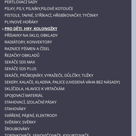
PERTLOVACÍ SADY
PILKY, PILY, PILNÍKY,PILOVÉ KOTOUČE
PISTOLE, TAVNÉ, STŘÍKACÍ, HŘEBÍKOVAČKY, TYČINKY
PLYNOVÉ HOŘÁKY
PRO DĚTI, HRY, KOLONOŽKY
PŘÍSAVKY NA SKLO, OBKLADY
RADIÁTORY, KONVEKTORY
RAZNICE PÍSMEN A ČÍSEL
ŘEZAČKY OBKLADŮ
SEKÁČE SDS MAX
SEKÁČE SDS PLUS
SEKÁČE, PRŮBOJNÍKY, VYRAŽEČE, DŮLČÍKY, TUŽKY
SEKERY, KALAČE, KLADIVA, PALICE (UVEDENÁ VÁHA BEZ NÁSADY)
SKLÍČIDLA, HLAVICE K VRTAČKÁM
SPOJOVACÍ MATERIÁL
STAHOVACÍ, IZOLAČNÍ PÁSKY
STAHOVÁKY
SVÁŘENÍ, PÁJENÍ, ELEKTRODY
SVĚRÁKY, SVĚRKY
ŠROUBOVÁKY
TOPINKOVAČE, SENDVIČOVAČE, JOGURTOVAČE