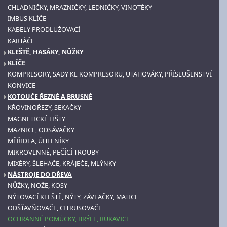
CHLADNIČKY, MRAZNIČKY, LEDNIČKY, VINOTÉKY
IMBUS KLÍČE
KABELY PRODLUŽOVACÍ
KARTÁČE
KLEŠTĚ, HASÁKY, NŮŽKY
KLÍČE
KOMPRESORY, SADY KE KOMPRESORU, UTAHOVÁKY, PŘÍSLUŠENSTVÍ
KONVICE
KOTOUČE ŘEZNÉ A BRUSNÉ
KŘOVINOŘEZY, SEKAČKY
MAGNETICKÉ LIŠTY
MAZNICE, ODSÁVAČKY
MĚŘIDLA, ÚHELNÍKY
MIKROVLNNÉ, PEČÍCÍ TROUBY
MIXÉRY, ŠLEHAČE, KRÁJEČE, MLÝNKY
NÁSTROJE DO DŘEVA
NŮŽKY, NOŽE, KOSY
NÝTOVACÍ KLEŠTĚ, NÝTY, ZÁVLAČKY, MATICE
ODŠŤAVŇOVAČE, CITRUSOVAČE
OCHRANNÉ POMŮCKY, BRÝLE, RUKAVICE