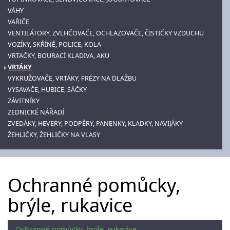
VÁHY
VAŘIČE
VENTILÁTORY, ZVLHČOVAČE, OCHLAZOVAČE, ČISTIČKY VZDUCHU
VOZÍKY, SKŘÍNĚ, POLICE, KOLA
VRTAČKY, BOURACÍ KLADIVA, AKU
VRTÁKY
VYKRUŽOVAČE, VRTÁKY, FRÉZY NA DLAŽBU
VYSAVAČE, HUBICE, SÁČKY
ZÁVITNÍKY
ZEDNICKÉ NÁŘADÍ
ZVEDÁKY, HEVERY, PODPĚRY, PANENKY, KLADKY, NAVIJÁKY
ŽEHLIČKY, ŽEHLIČKY NA VLASY
Ochranné pomůcky,
brýle, rukavice
Ochranné pomůcky, brýle, rukavice