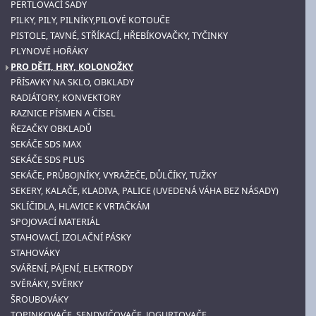
PERTLOVACÍ SADY
PILKY, PILY, PILNÍKY,PILOVÉ KOTOUČE
PISTOLE, TAVNÉ, STŘÍKACÍ, HŘEBÍKOVAČKY, TYČINKY
PLYNOVÉ HOŘÁKY
PRO DĚTI, HRY, KOLONOŽKY
PŘÍSAVKY NA SKLO, OBKLADY
RADIÁTORY, KONVEKTORY
RAZNICE PÍSMEN A ČÍSEL
ŘEZAČKY OBKLADŮ
SEKÁČE SDS MAX
SEKÁČE SDS PLUS
SEKÁČE, PRŮBOJNÍKY, VYRAŽEČE, DŮLČÍKY, TUŽKY
SEKERY, KALAČE, KLADIVA, PALICE (UVEDENÁ VÁHA BEZ NÁSADY)
SKLÍČIDLA, HLAVICE K VRTAČKÁM
SPOJOVACÍ MATERIÁL
STAHOVACÍ, IZOLAČNÍ PÁSKY
STAHOVÁKY
SVÁŘENÍ, PÁJENÍ, ELEKTRODY
SVĚRÁKY, SVĚRKY
ŠROUBOVÁKY
TOPINKOVAČE, SENDVIČOVAČE, JOGURTOVAČE