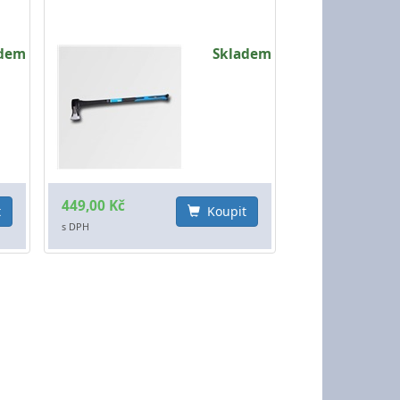
adem
Skladem
449,00 Kč
t
Koupit
s DPH