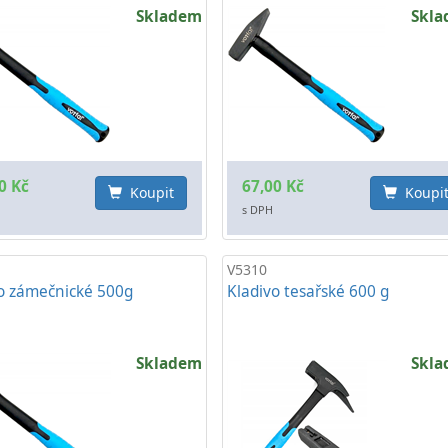
Skladem
Skl
0 Kč
67,00 Kč
Koupit
Koupi
s DPH
V5310
o zámečnické 500g
Kladivo tesařské 600 g
Skladem
Skl