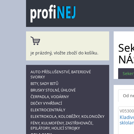
Sek
je prázdný, vložte zboží do košíku.
NÁ
AUTO PŘÍSLUŠENSTVÍ, BATERIOVÉ
Seker
SVORKY
BITY, SADY BITŮ
BRUSKY STOLNÍ, ÚHLOVÉ
Od ne
ČERPADLA, VODÁRNY
DEČKY VYHŘÍVACÍ
ELEKTROCENTRÁLY
V05300
ELEKTROKOLA, KOLOBĚŽKY, KOLONOŽKY
Kladiv
sklola
FÉNY, KULMOFÉNY, ZASTŘIHOVAČE,
EPILÁTORY, HOLICÍ STROJKY