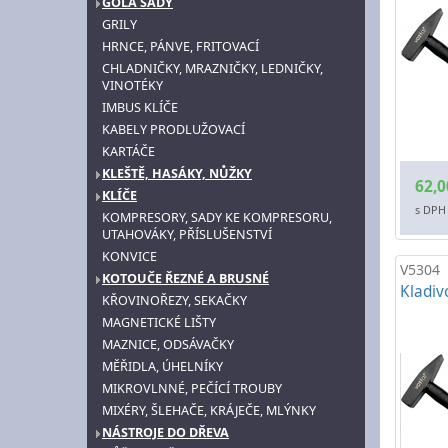
GOLA SADY
GRILY
HRNCE, PÁNVE, FRITOVACÍ
CHLADNIČKY, MRAZNIČKY, LEDNIČKY,
VINOTÉKY
IMBUS KLÍČE
KABELY PRODLUŽOVACÍ
KARTÁČE
KLEŠTĚ, HASÁKY, NŮŽKY
62,0
KLÍČE
s DPH
KOMPRESORY, SADY KE KOMPRESORU,
UTAHOVÁKY, PŘÍSLUŠENSTVÍ
KONVICE
V5304
KOTOUČE ŘEZNÉ A BRUSNÉ
Kladiv
KŘOVINOŘEZY, SEKAČKY
MAGNETICKÉ LIŠTY
MAZNICE, ODSÁVAČKY
MĚŘIDLA, ÚHELNÍKY
MIKROVLNNÉ, PEČÍCÍ TROUBY
MIXÉRY, ŠLEHAČE, KRÁJEČE, MLÝNKY
NÁSTROJE DO DŘEVA