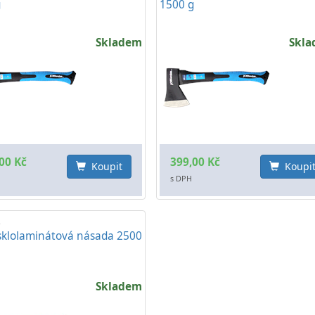
g
1500 g
Skladem
Skl
00 Kč
399,00 Kč
Koupit
Koupi
s DPH
R
sklolaminátová násada 2500
Skladem