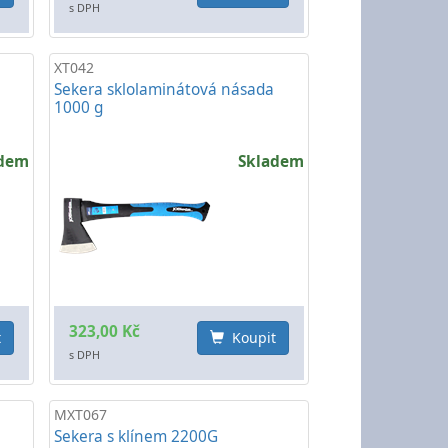
s DPH
XT042
Sekera sklolaminátová násada
1000 g
adem
Skladem
323,00 Kč
t
Koupit
s DPH
MXT067
Sekera s klínem 2200G