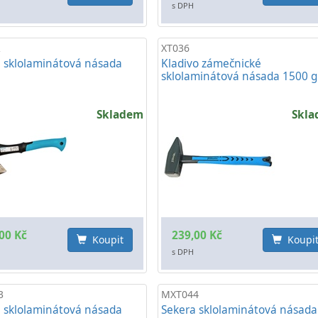
s DPH
R
XT036
 sklolaminátová násada
Kladivo zámečnické
sklolaminátová násada 1500 g
Skladem
Skl
00 Kč
239,00 Kč
Koupit
Koupi
s DPH
3
MXT044
 sklolaminátová násada
Sekera sklolaminátová násada