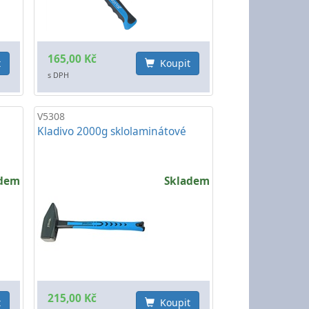
165,00 Kč
t
Koupit
s DPH
V5308
Kladivo 2000g sklolaminátové
adem
Skladem
215,00 Kč
t
Koupit