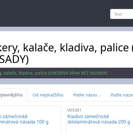
ery, kalače, kladiva, pali
SADY)
y, kalače, kladiva, palice (UVEDENÁ VÁHA BEZ NÁSADY)
jlevnějšího
Od nejdražšího
Podle názvu ↓
Podle názv
V05301
o zámečnické
Kladivo zámečnické
minátová násada 100 g
sklolaminátová násada 200 g