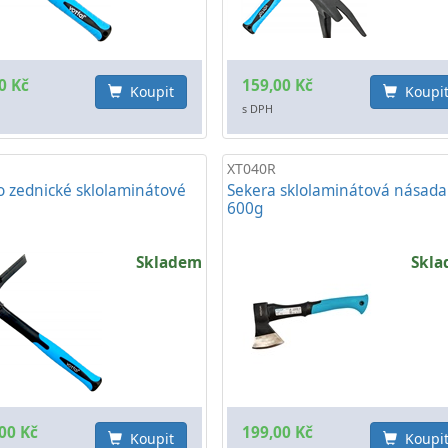
0 Kč
159,00 Kč
Koupit
Koupi
s DPH
XT040R
o zednické sklolaminátové
Sekera sklolaminátová násada
600g
Skladem
Skl
00 Kč
199,00 Kč
Koupit
Koupi