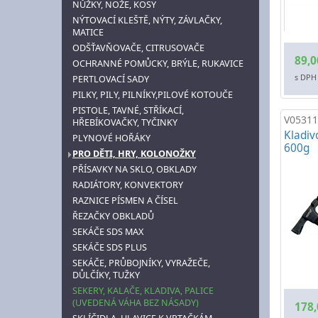
NŮŽKY, NOŽE, KOSY
NÝTOVACÍ KLEŠTĚ, NÝTY, ZÁVLAČKY,
MATICE
ODŠŤAVŇOVAČE, CITRUSOVAČE
89,0
OCHRANNÉ POMŮCKY, BRÝLE, RUKAVICE
s DPH
PERTLOVACÍ SADY
PILKY, PILY, PILNÍKY,PILOVÉ KOTOUČE
PISTOLE, TAVNÉ, STŘÍKACÍ,
V05311
HŘEBÍKOVAČKY, TYČINKY
Kladiv
PLYNOVÉ HOŘÁKY
600g
PRO DĚTI, HRY, KOLONOŽKY
PŘÍSAVKY NA SKLO, OBKLADY
RADIÁTORY, KONVEKTORY
RAZNICE PÍSMEN A ČÍSEL
ŘEZAČKY OBKLADŮ
SEKÁČE SDS MAX
SEKÁČE SDS PLUS
SEKÁČE, PRŮBOJNÍKY, VYRAŽEČE,
DŮLČÍKY, TUŽKY
SEKERY, KALAČE, KLADIVA, PALICE
(UVEDENÁ VÁHA BEZ NÁSADY)
178,