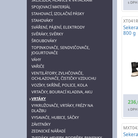
SKLÍČIDLA, HLAVICE K VRTAČKÁM
s DPH
SPOJOVACÍ MATERIÁL
STAHOVACÍ, IZOLAČNÍ PÁSKY
STAHOVÁKY
XT041
Sekera
SVÁŘENÍ, PÁJENÍ, ELEKTRODY
800 g
SVĚRÁKY, SVĚRKY
ŠROUBOVÁKY
TOPINKOVAČE, SENDVIČOVAČE,
JOGURTOVAČE
VÁHY
VAŘIČE
VENTILÁTORY, ZVLHČOVAČE,
OCHLAZOVAČE, ČISTIČKY VZDUCHU
VOZÍKY, SKŘÍNĚ, POLICE, KOLA
VRTAČKY, BOURACÍ KLADIVA, AKU
VRTÁKY
236,
VYKRUŽOVAČE, VRTÁKY, FRÉZY NA
s DPH
DLAŽBU
VYSAVAČE, HUBICE, SÁČKY
ZÁVITNÍKY
MXT04
ZEDNICKÉ NÁŘADÍ
Sekera
ZVEDÁKY, HEVERY, PODPĚRY, PANENKY,