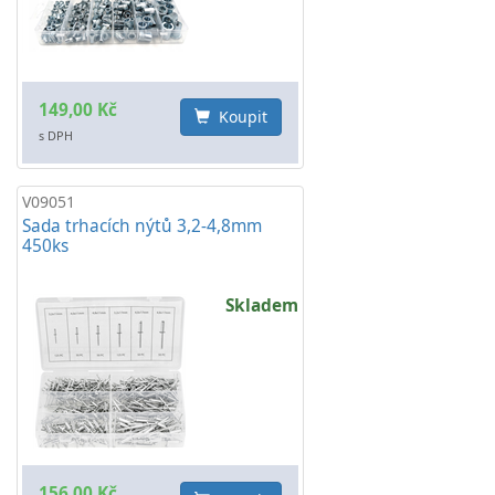
149,00 Kč
Koupit
s DPH
V09051
Sada trhacích nýtů 3,2-4,8mm
450ks
Skladem
156,00 Kč