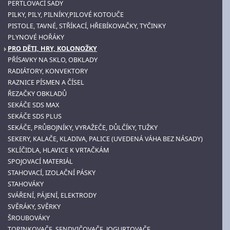
PERTLOVACÍ SADY
PILKY, PILY, PILNÍKY,PILOVÉ KOTOUČE
PISTOLE, TAVNÉ, STŘÍKACÍ, HŘEBÍKOVAČKY, TYČINKY
PLYNOVÉ HOŘÁKY
PRO DĚTI, HRY, KOLONOŽKY
PŘÍSAVKY NA SKLO, OBKLADY
RADIÁTORY, KONVEKTORY
RAZNICE PÍSMEN A ČÍSEL
ŘEZAČKY OBKLADŮ
SEKÁČE SDS MAX
SEKÁČE SDS PLUS
SEKÁČE, PRŮBOJNÍKY, VYRAŽEČE, DŮLČÍKY, TUŽKY
SEKERY, KALAČE, KLADIVA, PALICE (UVEDENÁ VÁHA BEZ NÁSADY)
SKLÍČIDLA, HLAVICE K VRTAČKÁM
SPOJOVACÍ MATERIÁL
STAHOVACÍ, IZOLAČNÍ PÁSKY
STAHOVÁKY
SVÁŘENÍ, PÁJENÍ, ELEKTRODY
SVĚRÁKY, SVĚRKY
ŠROUBOVÁKY
TOPINKOVAČE, SENDVIČOVAČE, JOGURTOVAČE