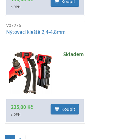
Koupit
s DPH
V07276
Nýtovací kleště 2,4-4,8mm
Skladem
235,00 Kč
Koupit
s DPH