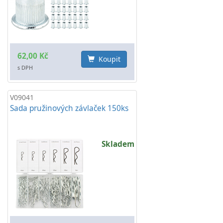
62,00 Kč
Koupit
s DPH
V09041
Sada pružinových závlaček 150ks
Skladem