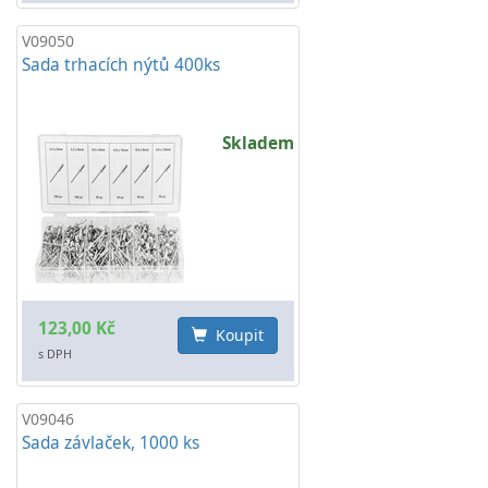
V09050
Sada trhacích nýtů 400ks
Skladem
123,00 Kč
Koupit
s DPH
V09046
Sada závlaček, 1000 ks