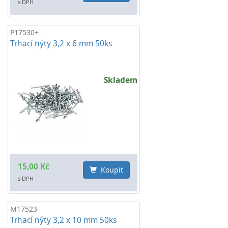
s DPH
P17530+
Trhací nýty 3,2 x 6 mm 50ks
Skladem
15,00 Kč
Koupit
s DPH
M17523
Trhací nýty 3,2 x 10 mm 50ks