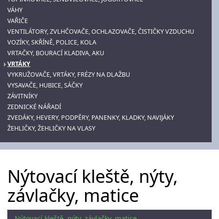
VÁHY
VAŘIČE
VENTILÁTORY, ZVLHČOVAČE, OCHLAZOVAČE, ČISTIČKY VZDUCHU
VOZÍKY, SKŘÍNĚ, POLICE, KOLA
VRTAČKY, BOURACÍ KLADIVA, AKU
VRTÁKY
VYKRUŽOVAČE, VRTÁKY, FRÉZY NA DLAŽBU
VYSAVAČE, HUBICE, SÁČKY
ZÁVITNÍKY
ZEDNICKÉ NÁŘADÍ
ZVEDÁKY, HEVERY, PODPĚRY, PANENKY, KLADKY, NAVIJÁKY
ŽEHLIČKY, ŽEHLIČKY NA VLASY
Nýtovací kleště, nýty,
závlačky, matice
Nýtovací kleště, nýty, závlačky, matice