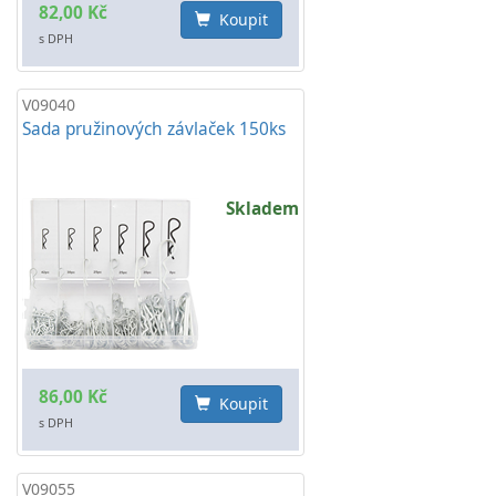
82,00 Kč
Koupit
s DPH
V09040
Sada pružinových závlaček 150ks
Skladem
86,00 Kč
Koupit
s DPH
V09055