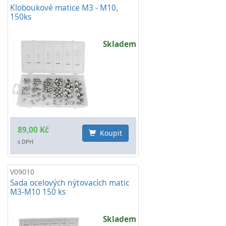
Kloboukové matice M3 - M10,
150ks
Skladem
89,00 Kč
Koupit
s DPH
V09010
Sada ocelových nýtovacích matic
M3-M10 150 ks
Skladem