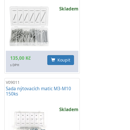
Skladem
135,00 Kč
Koupit
s DPH
V09011
Sada nýtovacích matic M3-M10
150ks
Skladem