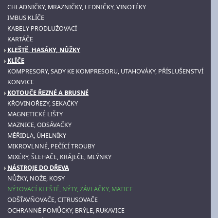
CHLADNIČKY, MRAZNIČKY, LEDNIČKY, VINOTÉKY
IMBUS KLÍČE
KABELY PRODLUŽOVACÍ
KARTÁČE
KLEŠTĚ, HASÁKY, NŮŽKY
KLÍČE
KOMPRESORY, SADY KE KOMPRESORU, UTAHOVÁKY, PŘÍSLUŠENSTVÍ
KONVICE
KOTOUČE ŘEZNÉ A BRUSNÉ
KŘOVINOŘEZY, SEKAČKY
MAGNETICKÉ LIŠTY
MAZNICE, ODSÁVAČKY
MĚŘIDLA, ÚHELNÍKY
MIKROVLNNÉ, PEČÍCÍ TROUBY
MIXÉRY, ŠLEHAČE, KRÁJEČE, MLÝNKY
NÁSTROJE DO DŘEVA
NŮŽKY, NOŽE, KOSY
NÝTOVACÍ KLEŠTĚ, NÝTY, ZÁVLAČKY, MATICE
ODŠŤAVŇOVAČE, CITRUSOVAČE
OCHRANNÉ POMŮCKY, BRÝLE, RUKAVICE