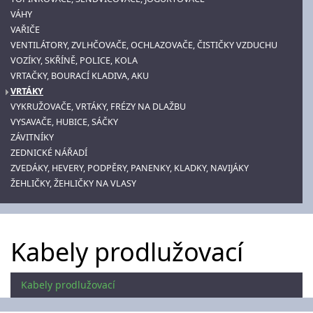
VÁHY
VAŘIČE
VENTILÁTORY, ZVLHČOVAČE, OCHLAZOVAČE, ČISTIČKY VZDUCHU
VOZÍKY, SKŘÍNĚ, POLICE, KOLA
VRTAČKY, BOURACÍ KLADIVA, AKU
VRTÁKY
VYKRUŽOVAČE, VRTÁKY, FRÉZY NA DLAŽBU
VYSAVAČE, HUBICE, SÁČKY
ZÁVITNÍKY
ZEDNICKÉ NÁŘADÍ
ZVEDÁKY, HEVERY, PODPĚRY, PANENKY, KLADKY, NAVIJÁKY
ŽEHLIČKY, ŽEHLIČKY NA VLASY
Kabely prodlužovací
Kabely prodlužovací