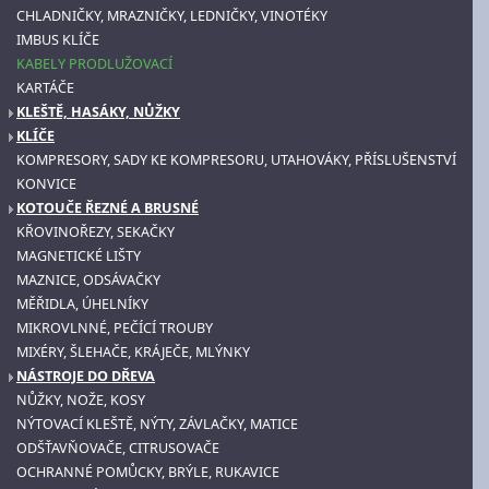
CHLADNIČKY, MRAZNIČKY, LEDNIČKY, VINOTÉKY
IMBUS KLÍČE
KABELY PRODLUŽOVACÍ
KARTÁČE
KLEŠTĚ, HASÁKY, NŮŽKY
KLÍČE
KOMPRESORY, SADY KE KOMPRESORU, UTAHOVÁKY, PŘÍSLUŠENSTVÍ
KONVICE
KOTOUČE ŘEZNÉ A BRUSNÉ
KŘOVINOŘEZY, SEKAČKY
MAGNETICKÉ LIŠTY
MAZNICE, ODSÁVAČKY
MĚŘIDLA, ÚHELNÍKY
MIKROVLNNÉ, PEČÍCÍ TROUBY
MIXÉRY, ŠLEHAČE, KRÁJEČE, MLÝNKY
NÁSTROJE DO DŘEVA
NŮŽKY, NOŽE, KOSY
NÝTOVACÍ KLEŠTĚ, NÝTY, ZÁVLAČKY, MATICE
ODŠŤAVŇOVAČE, CITRUSOVAČE
OCHRANNÉ POMŮCKY, BRÝLE, RUKAVICE