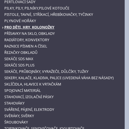
PERTLOVACÍ SADY
PILKY, PILY, PILNÍKY,PILOVÉ KOTOUČE
PISTOLE, TAVNÉ, STŘÍKACÍ, HŘEBÍKOVAČKY, TYČINKY
PLYNOVÉ HOŘÁKY
PRO DĚTI, HRY, KOLONOŽKY
PŘÍSAVKY NA SKLO, OBKLADY
RADIÁTORY, KONVEKTORY
RAZNICE PÍSMEN A ČÍSEL
ŘEZAČKY OBKLADŮ
SEKÁČE SDS MAX
SEKÁČE SDS PLUS
SEKÁČE, PRŮBOJNÍKY, VYRAŽEČE, DŮLČÍKY, TUŽKY
SEKERY, KALAČE, KLADIVA, PALICE (UVEDENÁ VÁHA BEZ NÁSADY)
SKLÍČIDLA, HLAVICE K VRTAČKÁM
SPOJOVACÍ MATERIÁL
STAHOVACÍ, IZOLAČNÍ PÁSKY
STAHOVÁKY
SVÁŘENÍ, PÁJENÍ, ELEKTRODY
SVĚRÁKY, SVĚRKY
ŠROUBOVÁKY
TOPINKOVAČE, SENDVIČOVAČE, JOGURTOVAČE