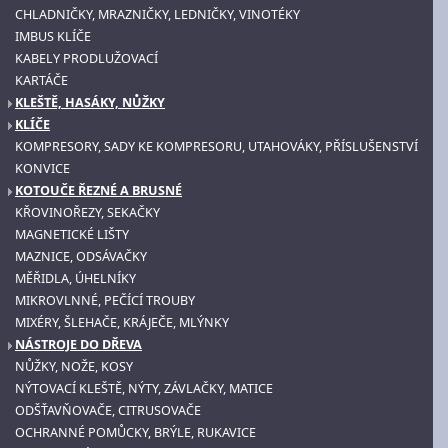
CHLADNIČKY, MRAZNIČKY, LEDNIČKY, VINOTÉKY
IMBUS KLÍČE
KABELY PRODLUŽOVACÍ
KARTÁČE
KLEŠTĚ, HASÁKY, NŮŽKY
KLÍČE
KOMPRESORY, SADY KE KOMPRESORU, UTAHOVÁKY, PŘÍSLUŠENSTVÍ
KONVICE
KOTOUČE ŘEZNÉ A BRUSNÉ
KŘOVINOŘEZY, SEKAČKY
MAGNETICKÉ LIŠTY
MAZNICE, ODSÁVAČKY
MĚŘIDLA, ÚHELNÍKY
MIKROVLNNÉ, PEČÍCÍ TROUBY
MIXÉRY, ŠLEHAČE, KRÁJEČE, MLÝNKY
NÁSTROJE DO DŘEVA
NŮŽKY, NOŽE, KOSY
NÝTOVACÍ KLEŠTĚ, NÝTY, ZÁVLAČKY, MATICE
ODŠŤAVŇOVAČE, CITRUSOVAČE
OCHRANNÉ POMŮCKY, BRÝLE, RUKAVICE