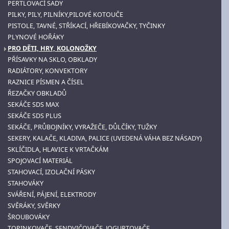
PERTLOVACÍ SADY
PILKY, PILY, PILNÍKY,PILOVÉ KOTOUČE
PISTOLE, TAVNÉ, STŘÍKACÍ, HŘEBÍKOVAČKY, TYČINKY
PLYNOVÉ HOŘÁKY
PRO DĚTI, HRY, KOLONOŽKY
PŘÍSAVKY NA SKLO, OBKLADY
RADIÁTORY, KONVEKTORY
RAZNICE PÍSMEN A ČÍSEL
ŘEZAČKY OBKLADŮ
SEKÁČE SDS MAX
SEKÁČE SDS PLUS
SEKÁČE, PRŮBOJNÍKY, VYRAŽEČE, DŮLČÍKY, TUŽKY
SEKERY, KALAČE, KLADIVA, PALICE (UVEDENÁ VÁHA BEZ NÁSADY)
SKLÍČIDLA, HLAVICE K VRTAČKÁM
SPOJOVACÍ MATERIÁL
STAHOVACÍ, IZOLAČNÍ PÁSKY
STAHOVÁKY
SVÁŘENÍ, PÁJENÍ, ELEKTRODY
SVĚRÁKY, SVĚRKY
ŠROUBOVÁKY
TOPINKOVAČE, SENDVIČOVAČE, JOGURTOVAČE