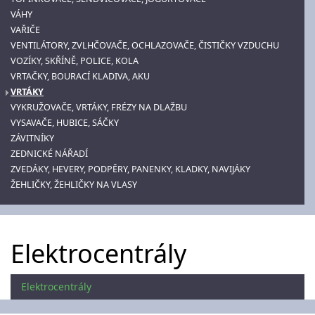
VÁHY
VAŘIČE
VENTILÁTORY, ZVLHČOVAČE, OCHLAZOVAČE, ČISTIČKY VZDUCHU
VOZÍKY, SKŘÍNĚ, POLICE, KOLA
VRTAČKY, BOURACÍ KLADIVA, AKU
VRTÁKY
VYKRUŽOVAČE, VRTÁKY, FRÉZY NA DLAŽBU
VYSAVAČE, HUBICE, SÁČKY
ZÁVITNÍKY
ZEDNICKÉ NÁŘADÍ
ZVEDÁKY, HEVERY, PODPĚRY, PANENKY, KLADKY, NAVIJÁKY
ŽEHLIČKY, ŽEHLIČKY NA VLASY
Elektrocentrály
Elektrocentrály