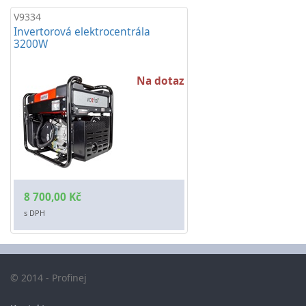
V9334
Invertorová elektrocentrála
3200W
Na dotaz
8 700,00 Kč
s DPH
© 2014 - Profinej