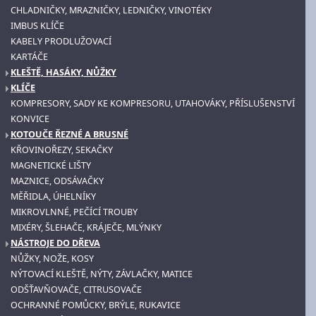
CHLADNIČKY, MRAZNIČKY, LEDNIČKY, VINOTÉKY
IMBUS KLÍČE
KABELY PRODLUŽOVACÍ
KARTÁČE
KLEŠTĚ, HASÁKY, NŮŽKY
KLÍČE
KOMPRESORY, SADY KE KOMPRESORU, UTAHOVÁKY, PŘÍSLUŠENSTVÍ
KONVICE
KOTOUČE ŘEZNÉ A BRUSNÉ
KŘOVINOŘEZY, SEKAČKY
MAGNETICKÉ LIŠTY
MAZNICE, ODSÁVAČKY
MĚŘIDLA, ÚHELNÍKY
MIKROVLNNÉ, PEČÍCÍ TROUBY
MIXÉRY, ŠLEHAČE, KRÁJEČE, MLÝNKY
NÁSTROJE DO DŘEVA
NŮŽKY, NOŽE, KOSY
NÝTOVACÍ KLEŠTĚ, NÝTY, ZÁVLAČKY, MATICE
ODŠŤAVŇOVAČE, CITRUSOVAČE
OCHRANNÉ POMŮCKY, BRÝLE, RUKAVICE