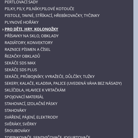
PERTLOVACÍ SADY
PILKY, PILY, PILNÍKY,PILOVÉ KOTOUČE
PISTOLE, TAVNÉ, STŘÍKACÍ, HŘEBÍKOVAČKY, TYČINKY
PLYNOVÉ HOŘÁKY
PRO DĚTI, HRY, KOLONOŽKY
PŘÍSAVKY NA SKLO, OBKLADY
RADIÁTORY, KONVEKTORY
RAZNICE PÍSMEN A ČÍSEL
ŘEZAČKY OBKLADŮ
SEKÁČE SDS MAX
SEKÁČE SDS PLUS
SEKÁČE, PRŮBOJNÍKY, VYRAŽEČE, DŮLČÍKY, TUŽKY
SEKERY, KALAČE, KLADIVA, PALICE (UVEDENÁ VÁHA BEZ NÁSADY)
SKLÍČIDLA, HLAVICE K VRTAČKÁM
SPOJOVACÍ MATERIÁL
STAHOVACÍ, IZOLAČNÍ PÁSKY
STAHOVÁKY
SVÁŘENÍ, PÁJENÍ, ELEKTRODY
SVĚRÁKY, SVĚRKY
ŠROUBOVÁKY
TOPINKOVAČE, SENDVIČOVAČE, JOGURTOVAČE