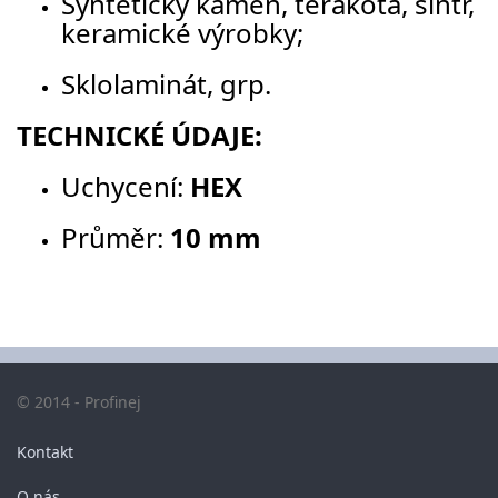
Syntetický kámen, terakota, sintr,
keramické výrobky;
Sklolaminát, grp.
TECHNICKÉ ÚDAJE:
Uchycení:
HEX
Průměr:
10 mm
© 2014 - Profinej
Kontakt
O nás