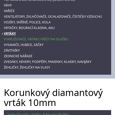
VÁHY
VAŘIČE
VENTILÁTORY, ZVLHČOVAČE, OCHLAZOVAČE, ČISTIČKY VZDUCHU
VOZÍKY, SKŘÍNĚ, POLICE, KOLA
VRTAČKY, BOURACÍ KLADIVA, AKU
VRTÁKY
VYKRUŽOVAČE, VRTÁKY, FRÉZY NA DLAŽBU
VYSAVAČE, HUBICE, SÁČKY
ZÁVITNÍKY
ZEDNICKÉ NÁŘADÍ
ZVEDÁKY, HEVERY, PODPĚRY, PANENKY, KLADKY, NAVIJÁKY
ŽEHLIČKY, ŽEHLIČKY NA VLASY
Korunkový diamantový
vrták 10mm
Vykružovače, vrtáky, frézy na dlažbu